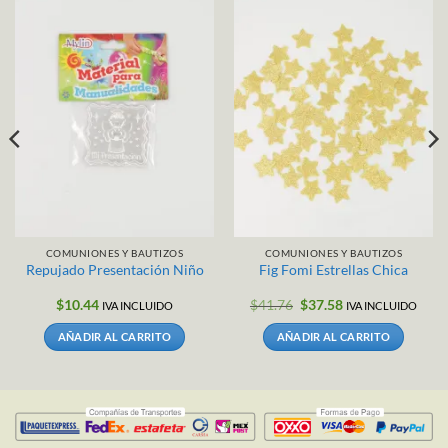
COMUNIONES Y BAUTIZOS
COMUNIONES Y BAUTIZOS
Repujado Presentación Niño
Fig Fomi Estrellas Chica
El
El
$
10.44
$
41.76
$
37.58
IVA INCLUIDO
IVA INCLUIDO
precio
precio
original
actual
AÑADIR AL CARRITO
AÑADIR AL CARRITO
era:
es:
$41.76.
$37.58.