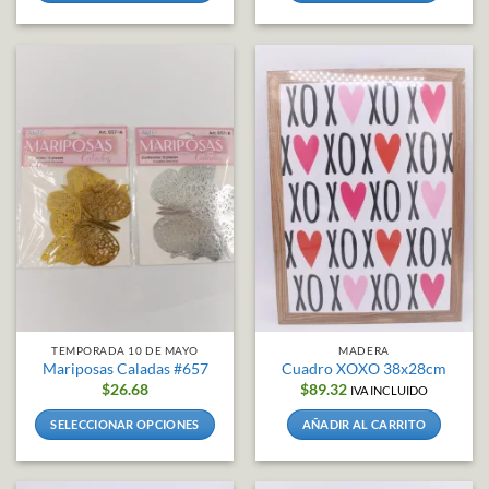
Este
producto
tiene
múltiples
variantes.
Las
opciones
se
pueden
elegir
en
la
página
de
producto
TEMPORADA 10 DE MAYO
MADERA
Mariposas Caladas #657
Cuadro XOXO 38x28cm
$
26.68
$
89.32
IVA INCLUIDO
SELECCIONAR OPCIONES
AÑADIR AL CARRITO
Este
producto