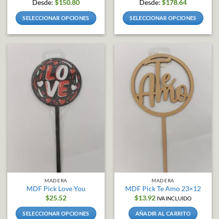
Desde:
$
150.80
Desde:
$
178.64
SELECCIONAR OPCIONES
SELECCIONAR OPCIONES
Este
Este
producto
producto
tiene
tiene
múltiples
múltiples
variantes.
variantes.
Las
Las
opciones
opciones
se
se
pueden
pueden
elegir
elegir
en
en
la
la
página
página
de
de
producto
producto
MADERA
MADERA
MDF Pick Love You
MDF Pick Te Amo 23×12
$
25.52
$
13.92
IVA INCLUIDO
SELECCIONAR OPCIONES
AÑADIR AL CARRITO