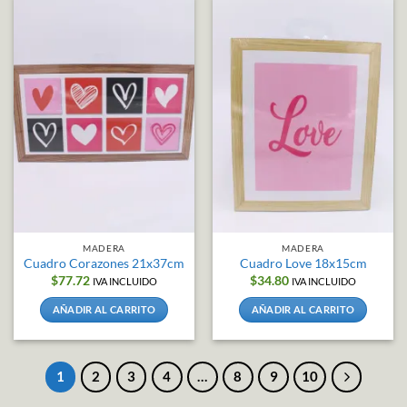
tiene
múltiples
variantes.
Las
opciones
se
pueden
elegir
en
la
página
de
producto
MADERA
MADERA
Cuadro Corazones 21x37cm
Cuadro Love 18x15cm
$
77.72
$
34.80
IVA INCLUIDO
IVA INCLUIDO
AÑADIR AL CARRITO
AÑADIR AL CARRITO
1
2
3
4
…
8
9
10