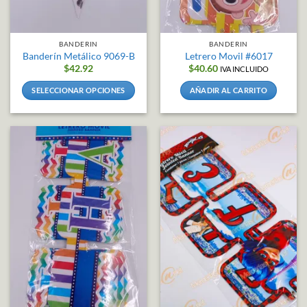
BANDERIN
BANDERIN
Banderín Metálico 9069-B
Letrero Movil #6017
$
42.92
$
40.60
IVA INCLUIDO
SELECCIONAR OPCIONES
AÑADIR AL CARRITO
Este
producto
tiene
múltiples
variantes.
Las
opciones
se
pueden
elegir
en
la
página
de