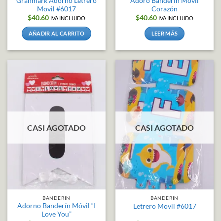
Granmark Adorno Letrero
Adoro Banderín Móvil
Movil #6017
Corazón
$
40.60
$
40.60
IVA INCLUIDO
IVA INCLUIDO
AÑADIR AL CARRITO
LEER MÁS
CASI AGOTADO
CASI AGOTADO
BANDERIN
BANDERIN
Adorno Banderín Móvil “I
Letrero Movil #6017
Love You”