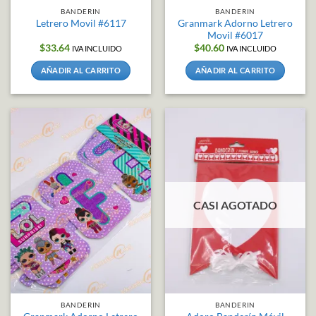
producto
BANDERIN
BANDERIN
Granmark Adorno Letrero
Letrero Movil #6117
Movil #6017
$
33.64
$
40.60
IVA INCLUIDO
IVA INCLUIDO
AÑADIR AL CARRITO
AÑADIR AL CARRITO
CASI AGOTADO
BANDERIN
BANDERIN