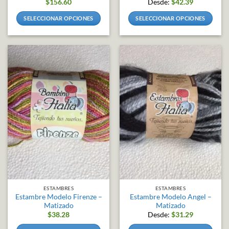
$
156.60
Desde:
$
42.39
SELECCIONAR OPCIONES
SELECCIONAR OPCIONES
Este
Este
producto
producto
tiene
tiene
múltiples
múltiples
variantes.
variantes.
Las
Las
opciones
opciones
se
se
pueden
pueden
elegir
elegir
en
en
la
la
página
página
de
de
producto
producto
ESTAMBRES
ESTAMBRES
Estambre Modelo Firenze –
Estambre Modelo Angel –
Matizado
Matizado
$
38.28
Desde:
$
31.29