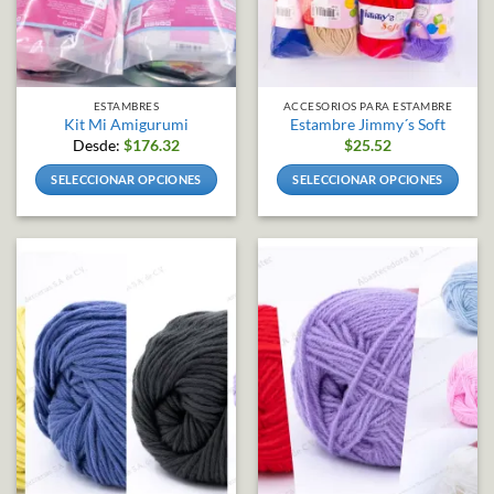
ESTAMBRES
ACCESORIOS PARA ESTAMBRE
Kit Mi Amigurumi
Estambre Jimmy´s Soft
Desde:
$
176.32
$
25.52
SELECCIONAR OPCIONES
SELECCIONAR OPCIONES
Este
Este
producto
producto
tiene
tiene
múltiples
múltiples
variantes.
variantes.
Las
Las
opciones
opciones
se
se
pueden
pueden
elegir
elegir
en
en
la
la
página
página