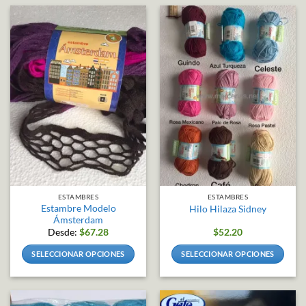
tiene
tiene
múltiples
múltiples
variantes.
variantes.
Las
Las
opciones
opciones
se
se
pueden
pueden
elegir
elegir
en
en
la
la
página
página
de
de
producto
producto
ESTAMBRES
ESTAMBRES
Estambre Modelo
Hilo Hilaza Sidney
Ámsterdam
Desde:
$
67.28
$
52.20
SELECCIONAR OPCIONES
SELECCIONAR OPCIONES
Este
Este
producto
producto
tiene
tiene