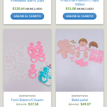
Frasco de Plástico C/Tapa
Prendedor Barro 20pz
500ml
$
120.64
$
15.08
IVA INCLUIDO
IVA INCLUIDO
AÑADIR AL CARRITO
AÑADIR AL CARRITO
DISTINTIVOS
DISTINTIVOS
Fomi Babero/Chupón
Bebé pañal
$
41.76
$
37.58
$
54.52
$
49.07