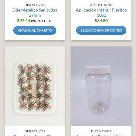
producto
DISTINTIVOS
DÍA DEL NIÑO
Dije Metálico San Judas
Aplicación Infantil Plástico
29mm
10pz
$
97.44
$
34.80
IVA INCLUIDO
AÑADIR AL CARRITO
SELECCIONAR OPCIONES
Este
producto
tiene
múltiples
variantes.
Las
opciones
se
pueden
elegir
en
la
página
de
producto
DISTINTIVOS
DISTINTIVOS