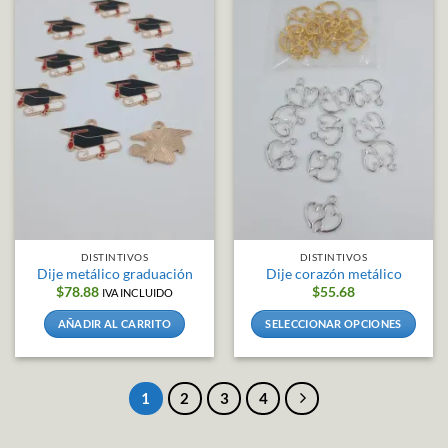
múltiples
variantes.
Las
opciones
se
pueden
elegir
en
la
página
de
producto
DISTINTIVOS
DISTINTIVOS
Dije metálico graduación
Dije corazón metálico
$
78.88
$
55.68
IVA INCLUIDO
AÑADIR AL CARRITO
SELECCIONAR OPCIONES
Este
producto
tiene
1
2
3
4
múltiples
variantes.