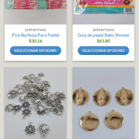
DISTINTIVOS
DISTINTIVOS
Pick Burbuja Para Pastel
Guia de papel Baby Shower
$
30.16
$
63.80
SELECCIONAR OPCIONES
SELECCIONAR OPCIONES
Este
Este
producto
producto
tiene
tiene
múltiples
múltiples
variantes.
variantes.
Las
Las
opciones
opciones
se
se
pueden
pueden
elegir
elegir
en
en
la
la
página
página