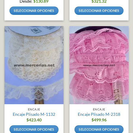
Desde:
$
130.89
$
321.32
SELECCIONAR OPCIONES
SELECCIONAR OPCIONES
Este
Este
producto
producto
tiene
tiene
múltiples
múltiples
variantes.
variantes.
Las
Las
opciones
opciones
se
se
pueden
pueden
elegir
elegir
en
en
la
la
página
página
de
de
producto
producto
ENCAJE
ENCAJE
Encaje Plisado M-1132
Encaje Plisado M-2318
$
423.40
$
499.96
SELECCIONAR OPCIONES
SELECCIONAR OPCIONES