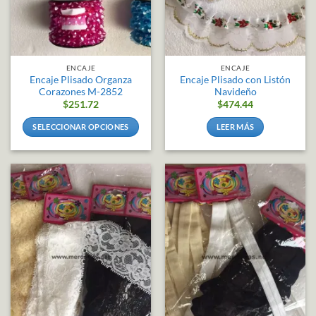
ENCAJE
ENCAJE
Encaje Plisado Organza
Encaje Plisado con Listón
Corazones M-2852
Navideño
$
251.72
$
474.44
SELECCIONAR OPCIONES
LEER MÁS
Este
producto
tiene
múltiples
variantes.
Las
opciones
se
pueden
elegir
en
la