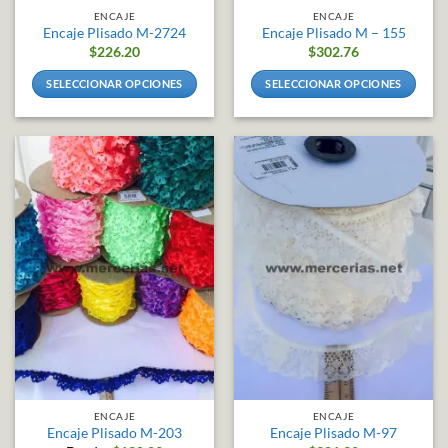
producto
producto
ENCAJE
ENCAJE
Encaje Plisado M-2724
Encaje Plisado M – 155
$
226.20
$
302.76
SELECCIONAR OPCIONES
SELECCIONAR OPCIONES
Este
Este
producto
producto
tiene
tiene
múltiples
múltiples
variantes.
variantes.
Las
Las
opciones
opciones
se
se
pueden
pueden
elegir
elegir
en
en
la
la
página
página
de
de
producto
producto
ENCAJE
ENCAJE
Encaje Plisado M-203
Encaje Plisado M-97