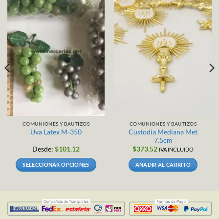
COMUNIONES Y BAUTIZOS
COMUNIONES Y BAUTIZOS
Custodia Mediana Met
Uva Latex M-350
7.5cm
Desde:
$
101.12
$
373.52
IVA INCLUIDO
SELECCIONAR OPCIONES
AÑADIR AL CARRITO
Este
producto
tiene
múltiples
variantes.