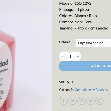
Modelo: 161-1292
Empaque: 1 pieza
Colores: Blanco / Rojo
Composicion: Cera
Tamaño: 7 alto x 7 cms ancho
Colores
Vela Cirio 7x7 cms M-1292 canti
AÑADIR A
SKU:
N/D
Categoría:
Comuniones y Bautizos