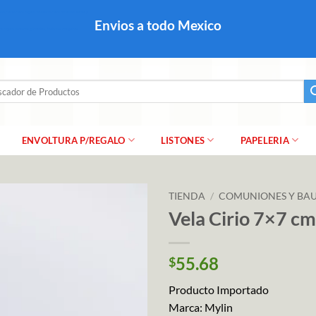
colares, papel para regalo navideño para caballero dama y
Envios a todo Mexico
a regalo escarcha, girnaldas, festones, chaquiras,
ar
ENVOLTURA P/REGALO
LISTONES
PAPELERIA
TIENDA
/
COMUNIONES Y BAU
Vela Cirio 7×7 c
55.68
$
Producto Importado
Marca: Mylin