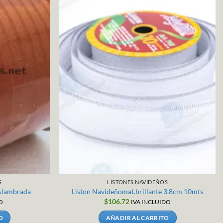
S
LISTONES NAVIDEÑOS
 Alambrada
Liston Navideñomat.brillante 3.8cm 10mts
$
106.72
O
IVA INCLUIDO
O
AÑADIR AL CARRITO