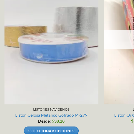
LISTONES NAVIDEÑOS
Listón Celosa Metálico Gofrado M-279
Liston Or
Desde:
$
38.28
$
SELECCIONAR OPCIONES