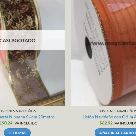
CASI AGOTADO
LISTONES NAVIDEÑOS
LISTONES NAVIDEÑO
ganza N.buena 6.4cm 20metro
Listón Navideño con Orilla
190.24
$
62.92
IVA INCLUIDO
IVA INCLUID
LEER MÁS
AÑADIR AL CARRIT