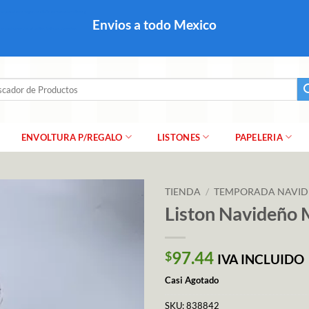
colares, papel para regalo navideño para caballero dama y
Envios a todo Mexico
a regalo escarcha, girnaldas, festones, chaquiras,
ar
ENVOLTURA P/REGALO
LISTONES
PAPELERIA
TIENDA
/
TEMPORADA NAVI
Liston Navideño
97.44
$
IVA INCLUIDO
Casi Agotado
SKU:
838842