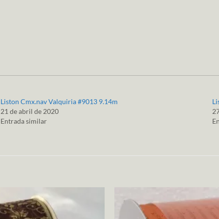
Liston Cmx.nav Valquiria #9013 9.14m
Li
21 de abril de 2020
27
Entrada similar
En