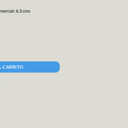
ercial: 6.3 cms
 cantidad
L CARRITO