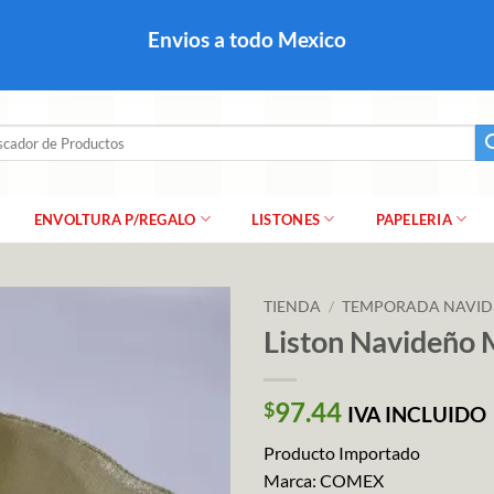
colares, papel para regalo navideño para caballero dama y
Envios a todo Mexico
a regalo escarcha, girnaldas, festones, chaquiras,
ar
ENVOLTURA P/REGALO
LISTONES
PAPELERIA
TIENDA
/
TEMPORADA NAVI
Liston Navideño
97.44
$
IVA INCLUIDO
Producto Importado
Marca: COMEX