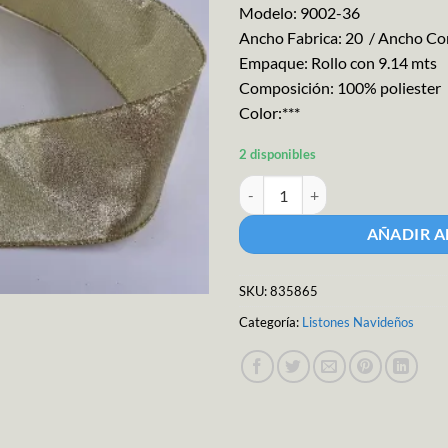
Modelo: 9002-36
Ancho Fabrica: 20 / Ancho Com
Empaque: Rollo con 9.14 mts
Composición: 100% poliester
Color:***
2 disponibles
Liston Navideño M-SIGRUD/9002
AÑADIR A
SKU:
835865
Categoría:
Listones Navideños