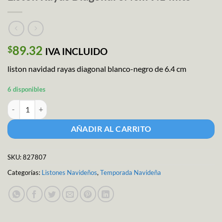
89.32
$
IVA INCLUIDO
liston navidad rayas diagonal blanco-negro de 6.4 cm
6 disponibles
Liston Rayas Diagonal 6.4cm 9.14mts cantidad
AÑADIR AL CARRITO
SKU:
827807
Categorías:
Listones Navideños
,
Temporada Navideña