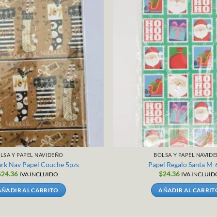
LSA Y PAPEL NAVIDEÑO
BOLSA Y PAPEL NAVID
rk Nav Papel Couche 5pzs
Papel Regalo Santa M
$
24.36
$
24.36
IVA INCLUIDO
IVA INCLUID
AÑADIR AL CARRITO
AÑADIR AL CARRIT