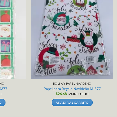
EÑO
BOLSA Y PAPEL NAVIDEÑO
-6377
Papel para Regalo Navideño M-577
$
26.68
O
IVA INCLUIDO
O
AÑADIR AL CARRITO