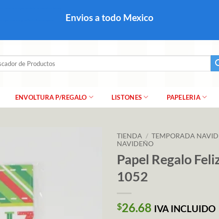
colares, papel para regalo navideño para caballero dama y
Envios a todo Mexico
a regalo escarcha, girnaldas, festones, chaquiras,
ar
ENVOLTURA P/REGALO
LISTONES
PAPELERIA
TIENDA
/
TEMPORADA NAVI
NAVIDEÑO
Papel Regalo Fel
1052
26.68
$
IVA INCLUIDO