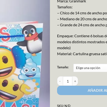
Marca: Granmark
Tamaños:
– Chico de 14 cms de ancho po
– Mediano de 20 cms de ancho 
– Grande de 24 cms de ancho p
Empaque: Contiene 6 bolsas de
modelos distintos mostrados en
modelo)
Material: Cartulina gruesa sati
Tamaño:
Bolsa de Regalo Navideña M-5186
AÑADIR A
SKU:
N/D