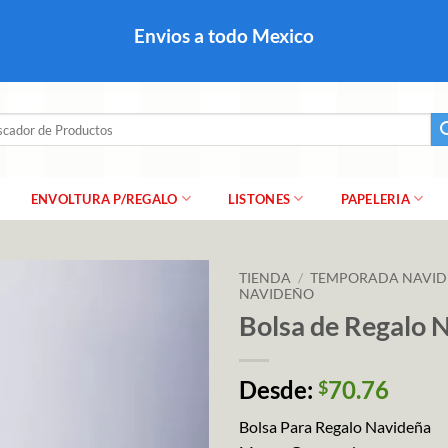
colares, papel para regalo navideño para caballero dama y
Envios a todo Mexico
a regalo escarcha, girnaldas, festones, chaquiras,
ar
ENVOLTURA P/REGALO
LISTONES
PAPELERIA
TIENDA
/
TEMPORADA NAVI
NAVIDEÑO
Bolsa de Regalo
Desde:
70.76
$
Bolsa Para Regalo Navideña