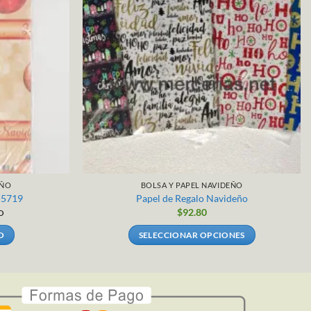
EÑO
BOLSA Y PAPEL NAVIDEÑO
-5719
Papel de Regalo Navideño
$
92.80
O
O
SELECCIONAR OPCIONES
Este
producto
tiene
múltiples