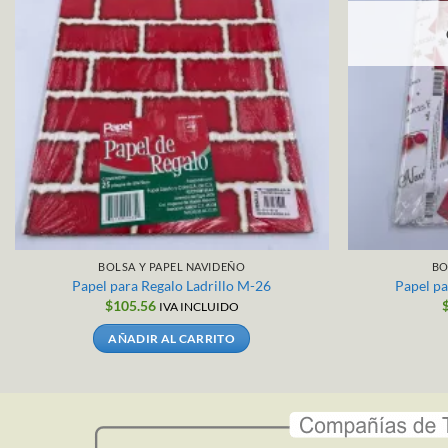
BOLSA Y PAPEL NAVIDEÑO
BO
Papel para Regalo Ladrillo M-26
Papel p
$
105.56
IVA INCLUIDO
AÑADIR AL CARRITO