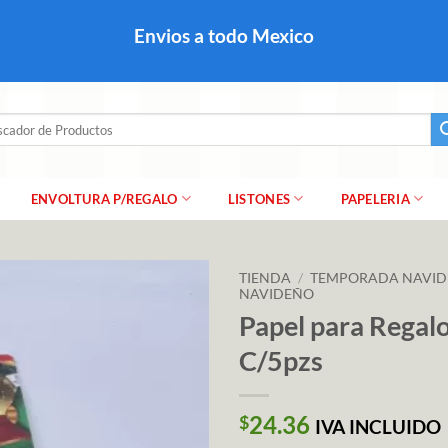
colares, papel para regalo navideño para caballero dama y
Envios a todo Mexico
a regalo escarcha, girnaldas, festones, chaquiras,
ar
ENVOLTURA P/REGALO
LISTONES
PAPELERIA
TIENDA
/
TEMPORADA NAVI
NAVIDEÑO
Papel para Regal
C/5pzs
24.36
$
IVA INCLUIDO