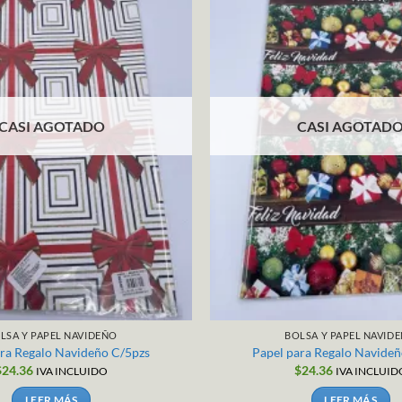
CASI AGOTADO
CASI AGOTAD
LSA Y PAPEL NAVIDEÑO
BOLSA Y PAPEL NAVID
ara Regalo Navideño C/5pzs
Papel para Regalo Navideñ
$
24.36
$
24.36
IVA INCLUIDO
IVA INCLUID
LEER MÁS
LEER MÁS