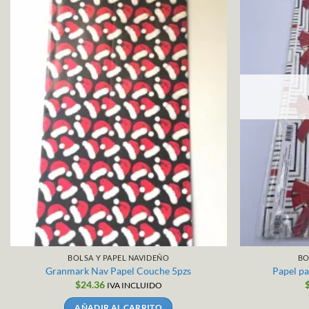
BOLSA Y PAPEL NAVIDEÑO
BO
Granmark Nav Papel Couche 5pzs
Papel p
$
24.36
IVA INCLUIDO
AÑADIR AL CARRITO