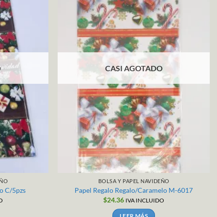
O
CASI AGOTADO
EÑO
BOLSA Y PAPEL NAVIDEÑO
o C/5pzs
Papel Regalo Regalo/Caramelo M-6017
$
24.36
O
IVA INCLUIDO
LEER MÁS