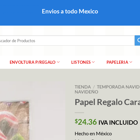
colares, papel para regalo navideño para caballero dama y
Envios a todo Mexico
a regalo escarcha, girnaldas, festones, chaquiras,
ar
ENVOLTURA P/REGALO
LISTONES
PAPELERIA
TIENDA
/
TEMPORADA NAVI
NAVIDEÑO
Papel Regalo Ca
24.36
$
IVA INCLUIDO
Hecho en México