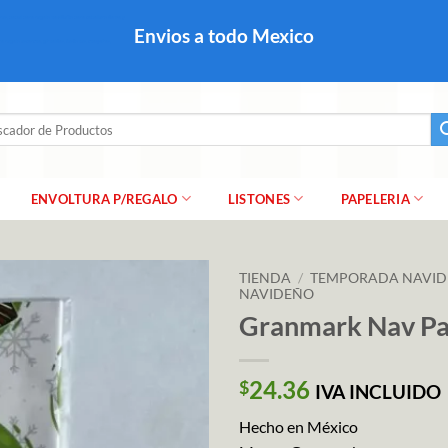
colares, papel para regalo navideño para caballero dama y
Envios a todo Mexico
a regalo escarcha, girnaldas, festones, chaquiras,
ar
ENVOLTURA P/REGALO
LISTONES
PAPELERIA
TIENDA
/
TEMPORADA NAVI
NAVIDEÑO
Granmark Nav Pa
24.36
$
IVA INCLUIDO
Hecho en México