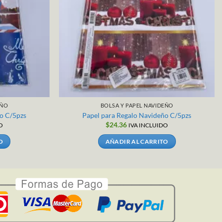
EÑO
BOLSA Y PAPEL NAVIDEÑO
o C/5pzs
Papel para Regalo Navideño C/5pzs
$
24.36
O
IVA INCLUIDO
O
AÑADIR AL CARRITO