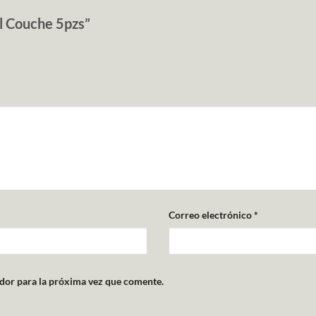
el Couche 5pzs”
Correo electrónico
*
dor para la próxima vez que comente.