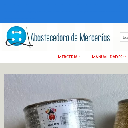
Saltar
Mayoreo y medio mayoreo en articulos de merceria como hilaza, costuras, mantas, hilos, listonesa satin, botones cintas bies, elasticos, flores sinteticas, articulos escolares, papeleria y utiles es
al
niño, bolsa para regalo chica, mediana y grande y bolsa de colfan, articulos para fiestas patrias mexicanas 15 de septiembre y 20 de noviembre, pintura para halloween, articulos navideños par
contenido
chaquiron, guias de pino, pinos verde y nevados,
Busc
por:
MERCERIA
MANUALIDADES