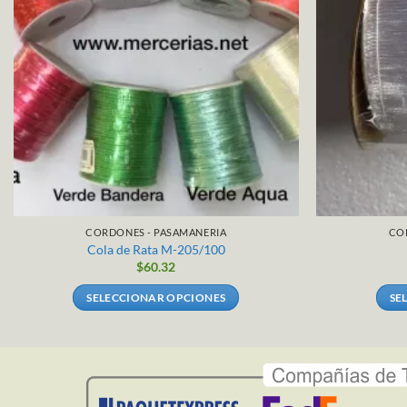
CORDONES - PASAMANERIA
CO
Cola de Rata M-205/100
$
60.32
SELECCIONAR OPCIONES
SE
Este
producto
tiene
múltiples
variantes.