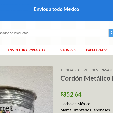
colares, papel para regalo navideño para caballero dama y
Envios a todo Mexico
a regalo escarcha, girnaldas, festones, chaquiras,
ar
ENVOLTURA P/REGALO
LISTONES
PAPELERIA
TIENDA
/
CORDONES - PASAM
Cordón Metálico
352.64
$
Hecho en México
Marca: Trenzados Japoneses