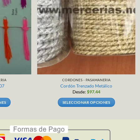
RIA
CORDONES - PASAMANERIA
07
Cordón Trenzado Metálico
Desde:
$
97.44
NES
SELECCIONAR OPCIONES
Este
producto
tiene
múltiples
.
variantes.