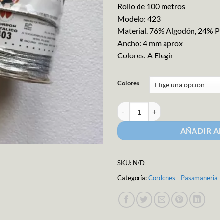
Rollo de 100 metros
Modelo: 423
Material. 76% Algodón, 24% P
Ancho: 4 mm aprox
Colores: A Elegir
Colores
Cordón Metálico M-423 cantidad
AÑADIR A
SKU:
N/D
Categoría:
Cordones - Pasamaneria