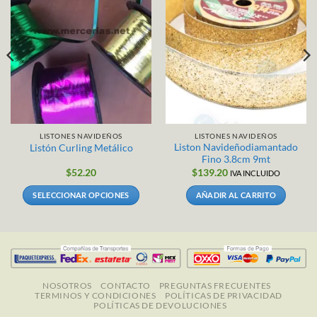
LISTONES NAVIDEÑOS
LISTONES NAVIDEÑOS
Liston Navideñodiamantado
Listón Curling Metálico
Fino 3.8cm 9mt
$
52.20
$
139.20
IVA INCLUIDO
SELECCIONAR OPCIONES
AÑADIR AL CARRITO
Este
producto
tiene
múltiples
variantes.
Las
NOSOTROS
CONTACTO
PREGUNTAS FRECUENTES
TERMINOS Y CONDICIONES
POLÍTICAS DE PRIVACIDAD
opciones
POLÍTICAS DE DEVOLUCIONES
se