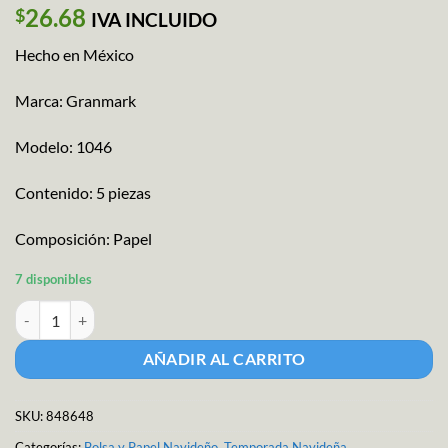
26.68
$
IVA INCLUIDO
Hecho en México
Marca: Granmark
Modelo: 1046
Contenido: 5 piezas
Composición: Papel
7 disponibles
Papel Regalo F.N. Collage M-1046 cantidad
AÑADIR AL CARRITO
SKU:
848648
Categorías:
Bolsa y Papel Navideño
,
Temporada Navideña