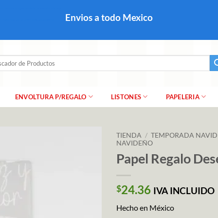
colares, papel para regalo navideño para caballero dama y
Envios a todo Mexico
a regalo escarcha, girnaldas, festones, chaquiras,
ar
ENVOLTURA P/REGALO
LISTONES
PAPELERIA
TIENDA
/
TEMPORADA NAVI
NAVIDEÑO
Papel Regalo De
24.36
$
IVA INCLUIDO
Hecho en México