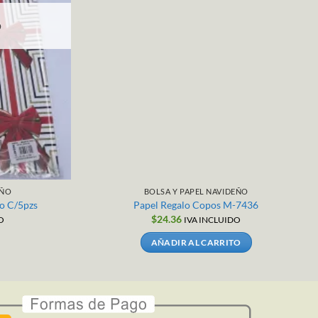
O
EÑO
BOLSA Y PAPEL NAVIDEÑO
o C/5pzs
Papel Regalo Copos M-7436
$
24.36
O
IVA INCLUIDO
AÑADIR AL CARRITO