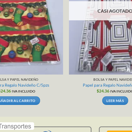
CASI AGOTAD
LSA Y PAPEL NAVIDEÑO
BOLSA Y PAPEL NAVID
ara Regalo Navideño C/5pzs
Papel para Regalo Navideñ
$
24.36
$
24.36
IVA INCLUIDO
IVA INCLUID
AÑADIR AL CARRITO
LEER MÁS