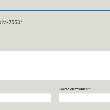
eos M-7550”
Correo electrónico
*