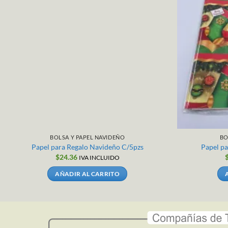
BOLSA Y PAPEL NAVIDEÑO
BO
Papel para Regalo Navideño C/5pzs
Papel p
$
24.36
IVA INCLUIDO
AÑADIR AL CARRITO