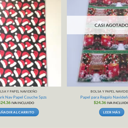
CASI AGOTAD
LSA Y PAPEL NAVIDEÑO
BOLSA Y PAPEL NAVID
rk Nav Papel Couche 5pzs
Papel para Regalo Navideñ
$
24.36
$
24.36
IVA INCLUIDO
IVA INCLUID
AÑADIR AL CARRITO
LEER MÁS