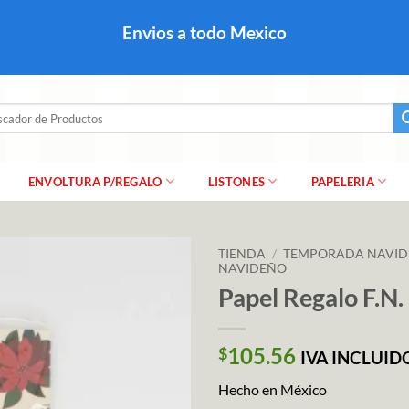
colares, papel para regalo navideño para caballero dama y
Envios a todo Mexico
a regalo escarcha, girnaldas, festones, chaquiras,
ar
ENVOLTURA P/REGALO
LISTONES
PAPELERIA
TIENDA
/
TEMPORADA NAVI
NAVIDEÑO
Papel Regalo F.N
105.56
$
IVA INCLUID
Hecho en México