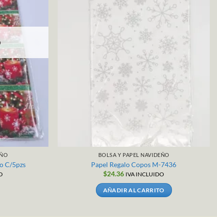
O
EÑO
BOLSA Y PAPEL NAVIDEÑO
o C/5pzs
Papel Regalo Copos M-7436
$
24.36
O
IVA INCLUIDO
AÑADIR AL CARRITO