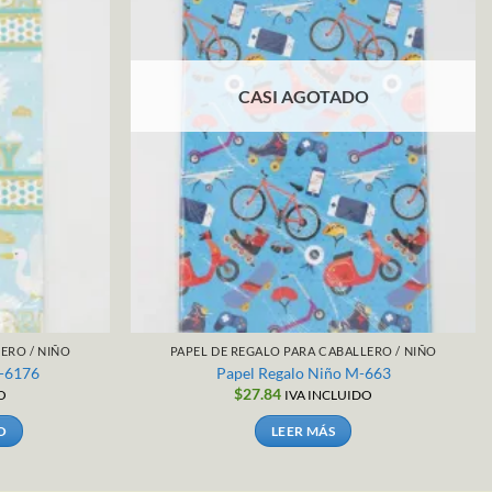
CASI AGOTADO
ERO / NIÑO
PAPEL DE REGALO PARA CABALLERO / NIÑO
M-6176
Papel Regalo Niño M-663
$
27.84
O
IVA INCLUIDO
O
LEER MÁS