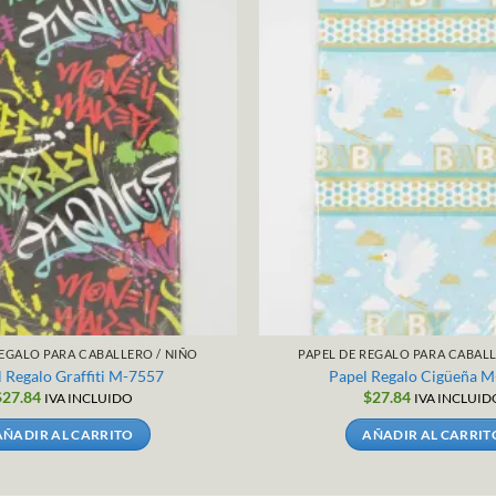
REGALO PARA CABALLERO / NIÑO
PAPEL DE REGALO PARA CABALL
 Regalo Graffiti M-7557
Papel Regalo Cigüeña 
$
27.84
$
27.84
IVA INCLUIDO
IVA INCLUID
AÑADIR AL CARRITO
AÑADIR AL CARRIT