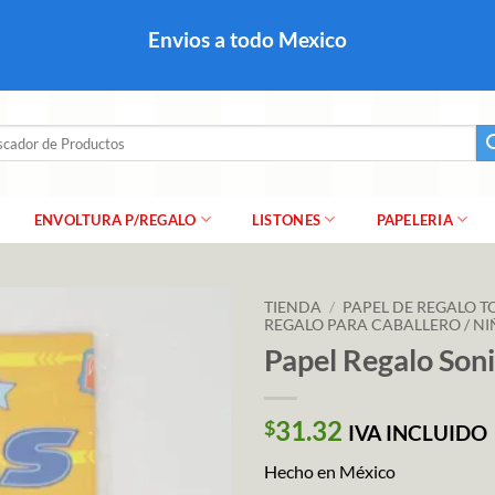
colares, papel para regalo navideño para caballero dama y
Envios a todo Mexico
a regalo escarcha, girnaldas, festones, chaquiras,
ar
ENVOLTURA P/REGALO
LISTONES
PAPELERIA
TIENDA
/
PAPEL DE REGALO 
REGALO PARA CABALLERO / N
Papel Regalo Son
31.32
$
IVA INCLUIDO
Hecho en México