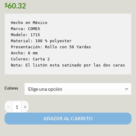
60.32
$
Hecho en México

Marca: COMEX

Modelo: 1715

Material: 100 % polyester

Presentación: Rollo con 50 Yardas

Ancho: 6 mm

Colores: Carta 2

Nota: El listón esta satinado por las dos caras
Colores
Listón Satin Liso Comex Ancho 1 Carta 2 cantidad
AÑADIR AL CARRITO