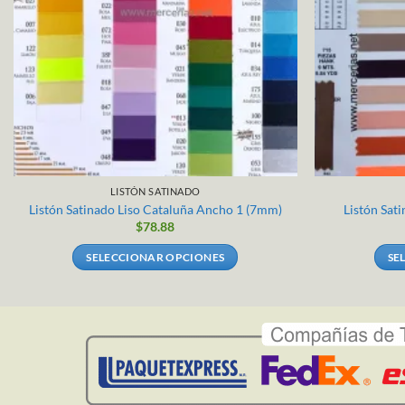
LISTÓN SATINADO
Listón Satinado Liso Cataluña Ancho 1 (7mm)
Listón Sat
$
78.88
SELECCIONAR OPCIONES
SE
Este
producto
tiene
múltiples
variantes.
Las
opciones