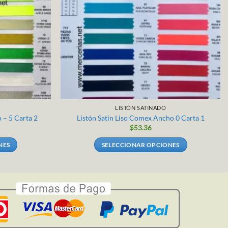
LISTÓN SATINADO
 – 5 Carta 2
Listón Satin Liso Comex Ancho 0 Carta 1
$
53.36
NES
SELECCIONAR OPCIONES
Este
producto
tiene
múltiples
.
variantes.
Las
opciones