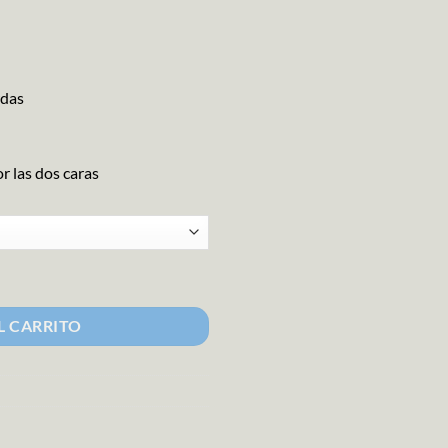
rdas
or las dos caras
5 Carta 1 cantidad
L CARRITO