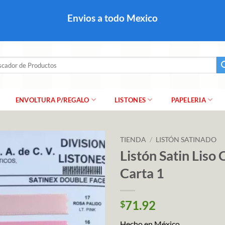
colares, papel para regalo navideño para caballero dama y
Envios a todo Mexico
a regalo escarcha, girnaldas, festones, chaquiras,
ar
ENVOLTURA P/REGALO
LISTONES
PAPELERIA
TIENDA
/
LISTÓN SATINADO
Listón Satin Liso
Carta 1
71.92
$
Hecho en México