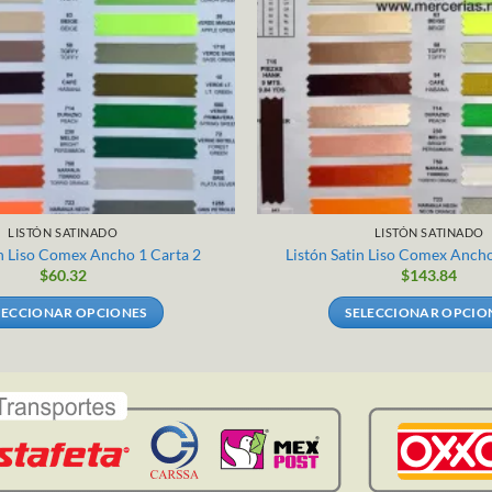
LISTÓN SATINADO
LISTÓN SATINADO
in Liso Comex Ancho 1 Carta 2
Listón Satin Liso Comex Ancho
$
60.32
$
143.84
LECCIONAR OPCIONES
SELECCIONAR OPCIO
Este
Este
producto
producto
tiene
tiene
múltiples
múltiples
variantes.
variantes
Las
Las
opciones
opciones