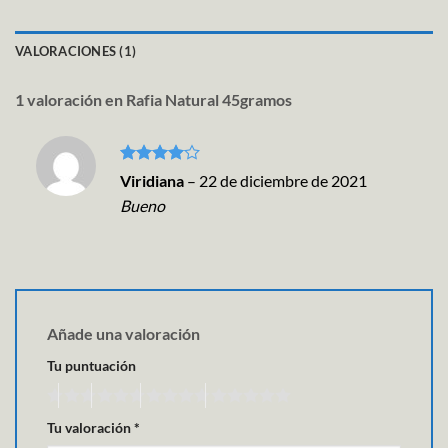
VALORACIONES (1)
1 valoración en
Rafia Natural 45gramos
Valorado
Viridiana
–
22 de diciembre de 2021
con
4
de
Bueno
5
Añade una valoración
Tu puntuación
Tu valoración
*