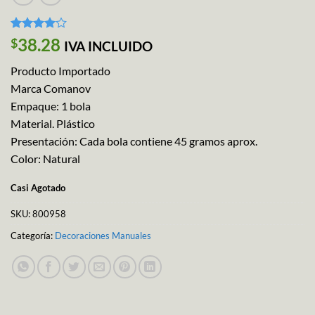
Valorado
1
38.28
$
IVA INCLUIDO
con
4
de
5 en
Producto Importado
base a
valoración
Marca Comanov
de un
Empaque: 1 bola
cliente
Material. Plástico
Presentación: Cada bola contiene 45 gramos aprox.
Color: Natural
Casi Agotado
SKU:
800958
Categoría:
Decoraciones Manuales