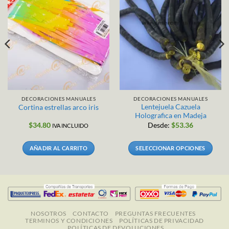
DECORACIONES MANUALES
DECORACIONES MANUALES
Lentejuela Cazuela
Cortina estrellas arco iris
Holografica en Madeja
$
34.80
Desde:
$
53.36
IVA INCLUIDO
AÑADIR AL CARRITO
SELECCIONAR OPCIONES
Este
producto
tiene
múltiples
variantes.
Las
NOSOTROS
CONTACTO
PREGUNTAS FRECUENTES
TERMINOS Y CONDICIONES
POLÍTICAS DE PRIVACIDAD
opciones
POLÍTICAS DE DEVOLUCIONES