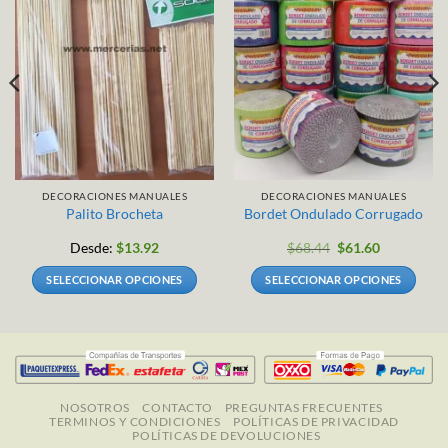
DECORACIONES MANUALES
DECORACIONES MANUALES
Palito Brocheta
Bordet Ondulado Corrugado
Desde:
$
13.92
$
68.44
$
61.60
SELECCIONAR OPCIONES
SELECCIONAR OPCIONES
Este
Este
producto
producto
tiene
tiene
múltiples
múltiples
variantes.
variantes.
Las
Las
NOSOTROS
CONTACTO
PREGUNTAS FRECUENTES
TERMINOS Y CONDICIONES
POLÍTICAS DE PRIVACIDAD
opciones
opciones
POLÍTICAS DE DEVOLUCIONES