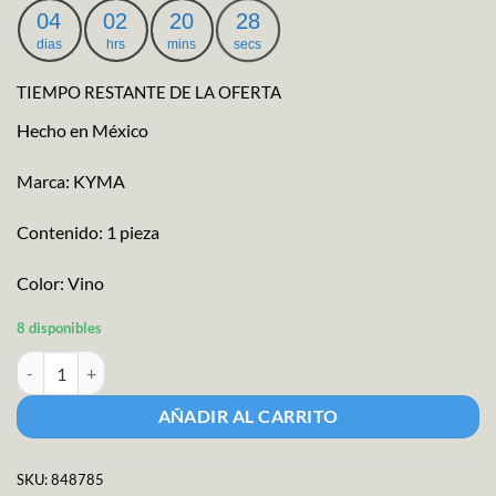
original
actual
04
02
20
27
era:
es:
dias
hrs
mins
secs
$157.76.
$141.98.
TIEMPO RESTANTE DE LA OFERTA
Hecho en México
Marca: KYMA
Contenido: 1 pieza
Color: Vino
8 disponibles
Planeador Ejecutivo Lino cantidad
AÑADIR AL CARRITO
SKU:
848785