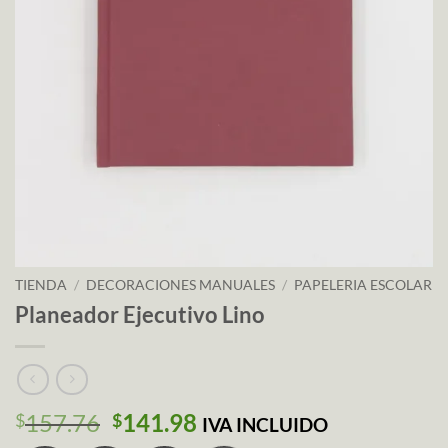
TIENDA
/
DECORACIONES MANUALES
/
PAPELERIA ESCOLAR
Planeador Ejecutivo Lino
El
El
157.76
141.98
$
$
IVA INCLUIDO
precio
precio