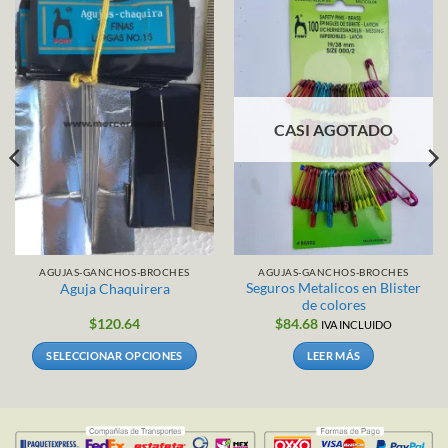
CASI AGOTADO
AGUJAS-GANCHOS-BROCHES
AGUJAS-GANCHOS-BROCHES
Seguros Metalicos en Blister
Aguja Chaquirera
de colores
$
120.64
$
84.68
IVA INCLUIDO
SELECCIONAR OPCIONES
LEER MÁS
Este
producto
tiene
múltiples