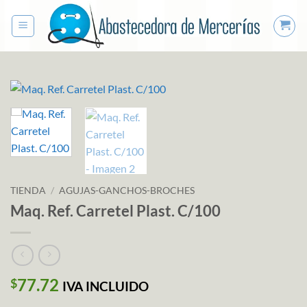
Saltar
al
contenido
TIENDA
/
AGUJAS-GANCHOS-BROCHES
Maq. Ref. Carretel Plast. C/100
77.72
$
IVA INCLUIDO