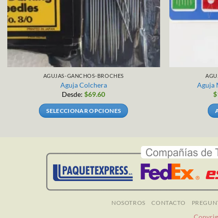
AGUJAS-GANCHOS-BROCHES
AGU
Aguja Colchera
Aguja
Desde:
$
69.60
$
SELECCIONAR OPCIONES
Este
producto
tiene
múltiples
variantes.
Las
opciones
se
NOSOTROS
CONTACTO
PREGUN
pueden
Copyrig