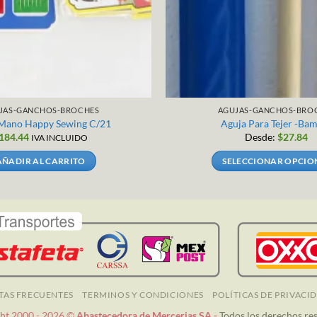
JAS-GANCHOS-BROCHES
AGUJAS-GANCHOS-BRO
 Mano Happy Sewing C/21
Aguja Para Tejer -Ba
184.44
Desde:
$
27.84
IVA INCLUIDO
AÑADIR AL CARRITO
SELECCIONAR OPCIO
Este
producto
tiene
múltiples
variantes
Las
opciones
se
TAS FRECUENTES
TERMINOS Y CONDICIONES
POLÍTICAS DE PRIVACI
pueden
ht 2000 - 2026 ©
Abastecedora de Mercerias SA -
Todos los derechos re