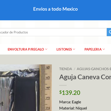
colares, papel para regalo navideño para caballero dama y
Envios a todo Mexico
a regalo escarcha, girnaldas, festones, chaquiras,
ar
ENVOLTURA P/REGALO
LISTONES
PAPELERIA
TIENDA
/
AGUJAS-GANCHOS-
Aguja Caneva Co
139.20
$
Marca: Eagle
Material: Niquel