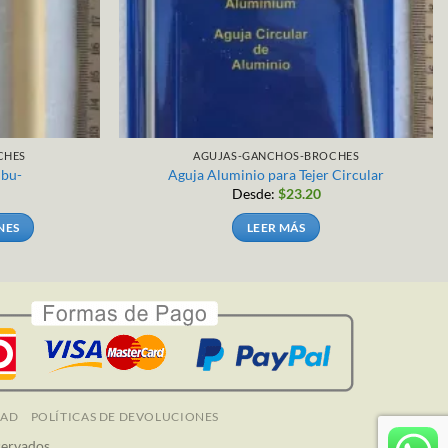
CHES
AGUJAS-GANCHOS-BROCHES
mbu-
Aguja Aluminio para Tejer Circular
Desde:
$
23.20
NES
LEER MÁS
.
DAD
POLÍTICAS DE DEVOLUCIONES
servados