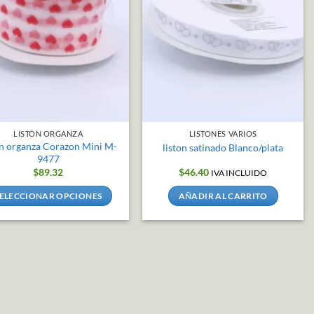
LISTÓN ORGANZA
LISTONES VARIOS
on organza Corazon Mini M-
liston satinado Blanco/plata
9477
$
89.32
$
46.40
IVA INCLUIDO
ELECCIONAR OPCIONES
AÑADIR AL CARRITO
Este
producto
tiene
múltiples
variantes.
Las
opciones