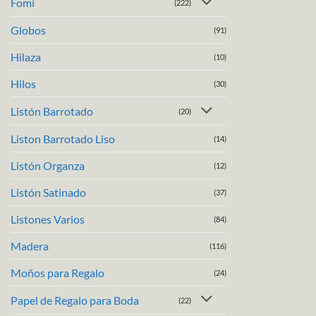
Fomi
(222)
Globos
(91)
Hilaza
(10)
Hilos
(30)
Listón Barrotado
(20)
Liston Barrotado Liso
(14)
Listón Organza
(12)
Listón Satinado
(37)
Listones Varios
(84)
Madera
(116)
Moños para Regalo
(24)
Papel de Regalo para Boda
(22)