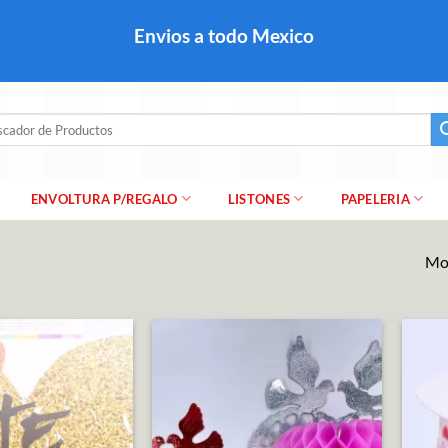
colares, papel para regalo navideño para caballero dama y
Envios a todo Mexico
a regalo escarcha, girnaldas, festones, chaquiras,
ar
ENVOLTURA P/REGALO
LISTONES
PAPELERIA
Mos