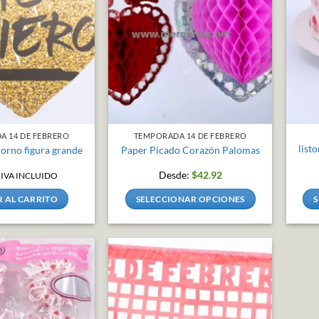
A 14 DE FEBRERO
TEMPORADA 14 DE FEBRERO
list
orno figura grande
Paper Picado Corazón Palomas
Desde:
$
42.92
IVA INCLUIDO
 AL CARRITO
SELECCIONAR OPCIONES
S
Este
producto
tiene
múltiples
variantes.
Las
opciones