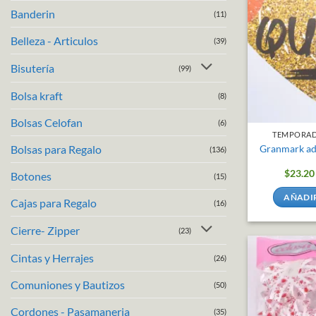
Banderin
(11)
Belleza - Articulos
(39)
Bisutería
(99)
Bolsa kraft
(8)
Bolsas Celofan
(6)
TEMPORAD
Granmark ad
Bolsas para Regalo
(136)
$
23.20
Botones
(15)
AÑADIR
Cajas para Regalo
(16)
Cierre- Zipper
(23)
Cintas y Herrajes
(26)
Comuniones y Bautizos
(50)
Cordones - Pasamaneria
(35)