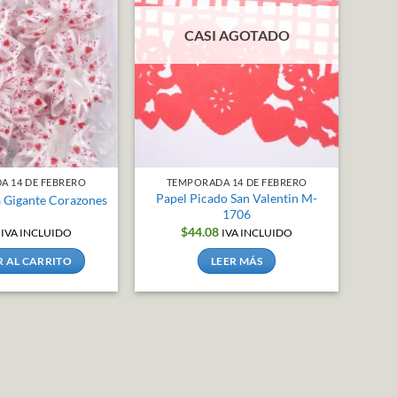
se
CASI AGOTADO
pueden
elegir
en
la
página
de
producto
A 14 DE FEBRERO
TEMPORADA 14 DE FEBRERO
Papel Picado San Valentin M-
a Gigante Corazones
1706
$
44.08
IVA INCLUIDO
IVA INCLUIDO
 AL CARRITO
LEER MÁS