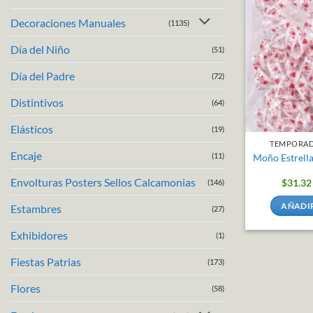
Decoraciones Manuales
(1135)
Día del Niño
(51)
Día del Padre
(72)
Distintivos
(64)
Elásticos
(19)
TEMPORAD
Encaje
(11)
Moño Estrell
Envolturas Posters Sellos Calcamonias
$
31.32
(146)
AÑADIR
Estambres
(27)
Exhibidores
(1)
Fiestas Patrias
(173)
Flores
(58)