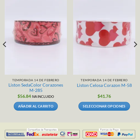
TEMPORADA 14 DE FEBRERO
TEMPORADA 14 DE FEBRERO
Liston SedaColor Corazones
Liston Celosa Corazon M-58
M-285
$
56.84
$
41.76
IVA INCLUIDO
AÑADIR AL CARRITO
SELECCIONAR OPCIONES
Este
producto
tiene
múltiples
variantes.