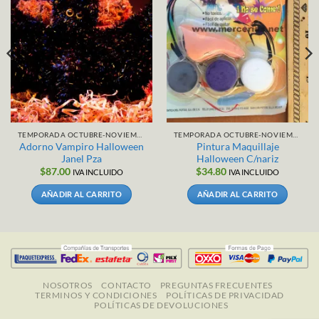
TEMPORADA OCTUBRE-NOVIEMBRE
TEMPORADA OCTUBRE-NOVIEMBRE
Adorno Vampiro Halloween
Pintura Maquillaje
Janel Pza
Halloween C/nariz
$
87.00
$
34.80
IVA INCLUIDO
IVA INCLUIDO
AÑADIR AL CARRITO
AÑADIR AL CARRITO
NOSOTROS
CONTACTO
PREGUNTAS FRECUENTES
TERMINOS Y CONDICIONES
POLÍTICAS DE PRIVACIDAD
POLÍTICAS DE DEVOLUCIONES