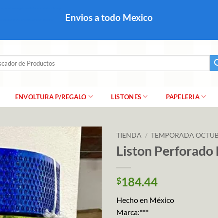
colares, papel para regalo navideño para caballero dama y
Envios a todo Mexico
a regalo escarcha, girnaldas, festones, chaquiras,
ar
ENVOLTURA P/REGALO
LISTONES
PAPELERIA
TIENDA
/
TEMPORADA OCTUB
Liston Perforado 
184.44
$
Hecho en México
Marca:***