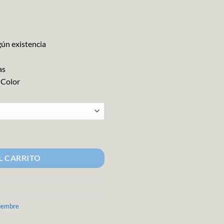
gún existencia
as
 Color
lo cantidad
L CARRITO
iembre