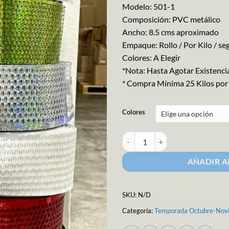
Modelo: 501-1
Composición: PVC metálico
Ancho: 8.5 cms aproximado
Empaque: Rollo / Por Kilo / se
Colores: A Elegir
*Nota: Hasta Agotar Existenci
* Compra Mínima 25 Kilos por
Colores
Liston Perforado Holografico x Ki
AÑADIR A
SKU:
N/D
Categoría:
Temporada Octubre-Nov