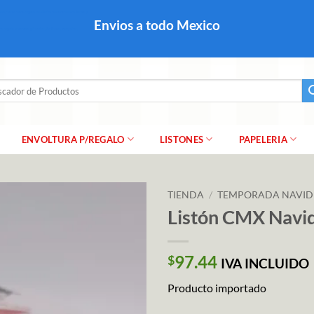
colares, papel para regalo navideño para caballero dama y
Envios a todo Mexico
a regalo escarcha, girnaldas, festones, chaquiras,
ar
ENVOLTURA P/REGALO
LISTONES
PAPELERIA
TIENDA
/
TEMPORADA NAVI
Listón CMX Navi
97.44
$
IVA INCLUIDO
Producto importado