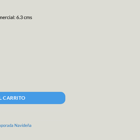
ercial: 6.3 cms
idad
L CARRITO
porada Navideña