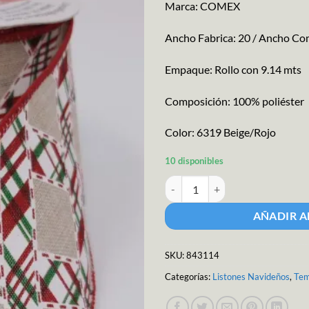
Marca: COMEX
Ancho Fabrica: 20 / Ancho Com
Empaque: Rollo con 9.14 mts
Composición: 100% poliéster
Color: 6319 Beige/Rojo
10 disponibles
Listón CMX Navideño #9090 cant
AÑADIR A
SKU:
843114
Categorías:
Listones Navideños
,
Tem