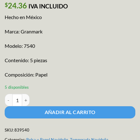
24.36
$
IVA INCLUIDO
Hecho en México
Marca: Granmark
Modelo: 7540
Contenido: 5 piezas
Composición: Papel
5 disponibles
Papel Regalo Feliz Navidad M-7540 cantidad
AÑADIR AL CARRITO
SKU:
839540
Categorías:
Bolsa y Papel Navideño
,
Temporada Navideña