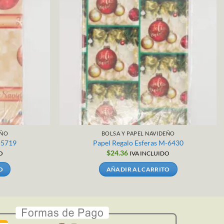
EÑO
BOLSA Y PAPEL NAVIDEÑO
-5719
Papel Regalo Esferas M-6430
$
24.36
O
IVA INCLUIDO
O
AÑADIR AL CARRITO