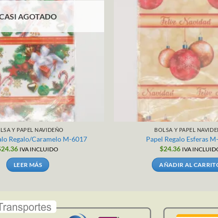
CASI AGOTADO
LSA Y PAPEL NAVIDEÑO
BOLSA Y PAPEL NAVID
alo Regalo/Caramelo M-6017
Papel Regalo Esferas M
$
24.36
$
24.36
IVA INCLUIDO
IVA INCLUID
LEER MÁS
AÑADIR AL CARRIT