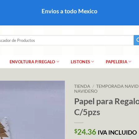
colares, papel para regalo navideño para caballero dama y
Envios a todo Mexico
a regalo escarcha, girnaldas, festones, chaquiras,
ar
ENVOLTURA P/REGALO
LISTONES
PAPELERIA
TIENDA
/
TEMPORADA NAVI
NAVIDEÑO
Papel para Regal
C/5pzs
24.36
$
IVA INCLUIDO