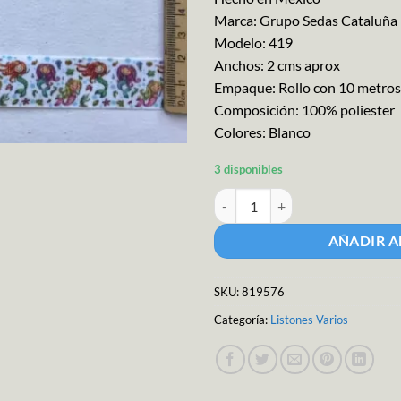
Marca: Grupo Sedas Cataluña
Modelo: 419
Anchos: 2 cms aprox
Empaque: Rollo con 10 metros
Composición: 100% poliester
Colores: Blanco
3 disponibles
Liston Cataluña. Barr.merm.penci
AÑADIR A
SKU:
819576
Categoría:
Listones Varios