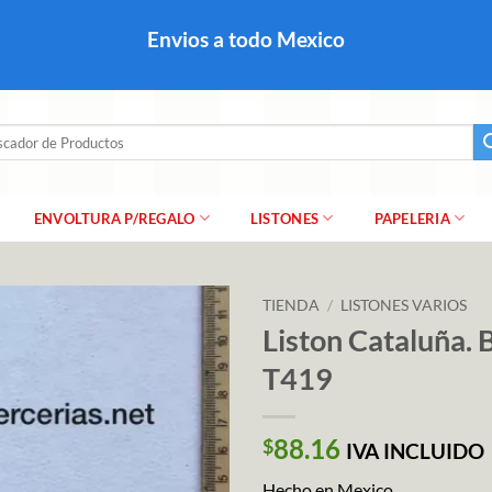
colares, papel para regalo navideño para caballero dama y
Envios a todo Mexico
a regalo escarcha, girnaldas, festones, chaquiras,
ar
ENVOLTURA P/REGALO
LISTONES
PAPELERIA
TIENDA
/
LISTONES VARIOS
Liston Cataluña. 
T419
88.16
$
IVA INCLUIDO
Hecho en Mexico