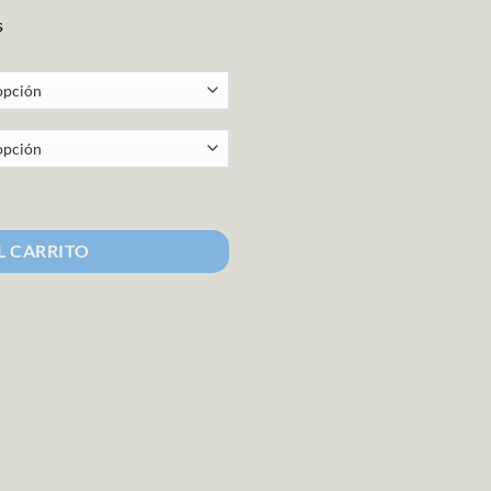
s
 boda" cantidad
L CARRITO