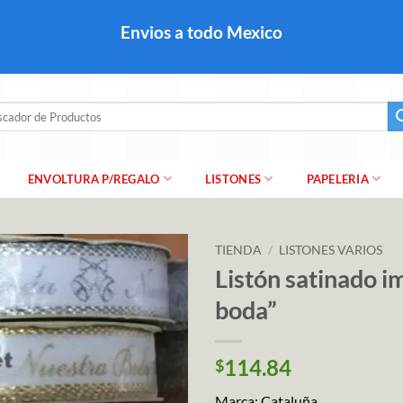
colares, papel para regalo navideño para caballero dama y
Envios a todo Mexico
a regalo escarcha, girnaldas, festones, chaquiras,
ar
ENVOLTURA P/REGALO
LISTONES
PAPELERIA
TIENDA
/
LISTONES VARIOS
Listón satinado i
boda”
114.84
$
Marca: Cataluña