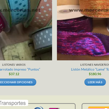
LISTONES VARIOS
LISTONES NAVIDEÑO
barrotado impreso “Puntos”
Listón Metálico “Lame” T
$
37.12
$
180.96
LECCIONAR OPCIONES
LEER MÁS
Este
producto
tiene
múltiples