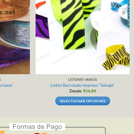
S
LISTONES VARIOS
ornasol
Listón Barrotado Impreso “Salvaje”
Desde:
$
56.84
SELECCIONAR OPCIONES
Este
producto
tiene
múltiples