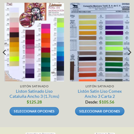
LISTÓN SATINADO
LISTÓN SATINADO
Liston Satinado Liso
Listón Satin Liso Comex
Cataluña Ancho 3 (1.7cms)
Ancho 3 Carta 2
$
125.28
Desde:
$
105.56
SELECCIONAR OPCIONES
SELECCIONAR OPCIONES
Este
Este
producto
producto
tiene
tiene