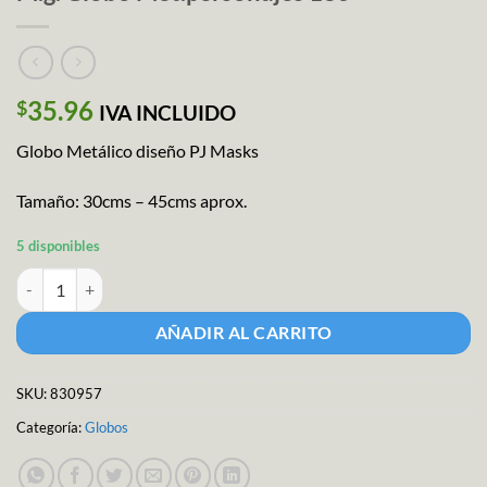
35.96
$
IVA INCLUIDO
Globo Metálico diseño PJ Masks
Tamaño: 30cms – 45cms aprox.
5 disponibles
M.g. Globo Met.personajes 18c cantidad
AÑADIR AL CARRITO
SKU:
830957
Categoría:
Globos