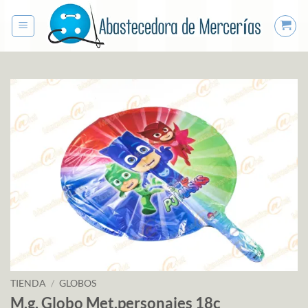
Saltar
al
contenido
TIENDA
/
GLOBOS
M.g. Globo Met.personajes 18c