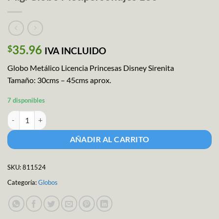
35.96
$
IVA INCLUIDO
Globo Metálico Licencia Princesas Disney Sirenita
Tamaño: 30cms – 45cms aprox.
7 disponibles
M.g. Globo Met.personajes 18c cantidad
AÑADIR AL CARRITO
SKU:
811524
Categoría:
Globos