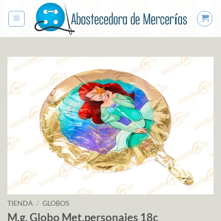
Saltar
al
contenido
TIENDA
/
GLOBOS
M.g. Globo Met.personajes 18c