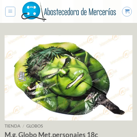
Saltar
al
contenido
TIENDA
/
GLOBOS
M.g. Globo Met.personajes 18c