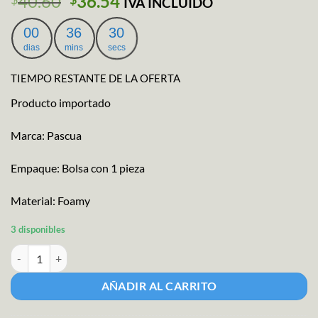
El
El
40.60
36.54
IVA INCLUIDO
precio
precio
original
actual
00
36
30
era:
es:
dias
mins
secs
$40.60.
$36.54.
TIEMPO RESTANTE DE LA OFERTA
Producto importado
Marca: Pascua
Empaque: Bolsa con 1 pieza
Material: Foamy
3 disponibles
Tabla Didactica Plato del Bien Comer cantidad
AÑADIR AL CARRITO