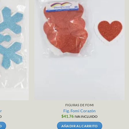
FIGURAS DE FOMI
or
Fig. Fomi Corazón
$
41.76
O
IVA INCLUIDO
O
AÑADIR AL CARRITO