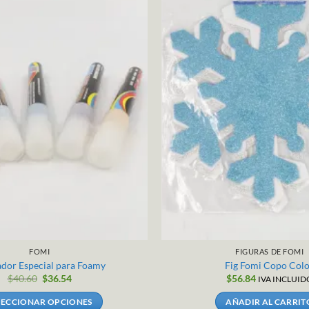
FOMI
FIGURAS DE FOMI
dor Especial para Foamy
Fig Fomi Copo Col
$
40.60
$
36.54
$
56.84
IVA INCLUID
LECCIONAR OPCIONES
AÑADIR AL CARRIT