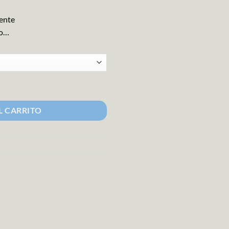
ente
ño…
L CARRITO