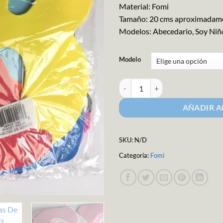
Material: Fomi
Tamaño: 20 cms aproximadam
Modelos: Abecedario, Soy Ni
Modelo
Letrero Letras De Fomi cantidad
AÑADIR A
SKU:
N/D
Categoría:
Fomi