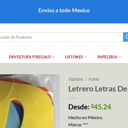
colares, papel para regalo navideño para caballero dama y
Envios a todo Mexico
a regalo escarcha, girnaldas, festones, chaquiras,
ar
ENVOLTURA P/REGALO
LISTONES
PAPELERIA
TIENDA
/
FOMI
Letrero Letras De
Desde:
45.24
$
Hecho en México
Marca: ***