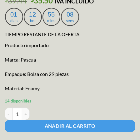
El
El
39.44
35.50
IVA INCLUIDO
precio
precio
original
actual
01
12
55
07
era:
es:
dias
hrs
mins
secs
$39.44.
$35.50.
TIEMPO RESTANTE DE LA OFERTA
Producto importado
Marca: Pascua
Empaque: Bolsa con 29 piezas
Material: Foamy
14 disponibles
Tabla Didáctica de Foamy Oso cantidad
AÑADIR AL CARRITO