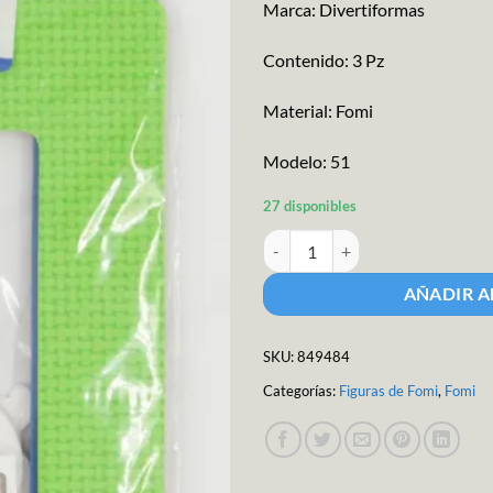
Marca: Divertiformas
Contenido: 3 Pz
Material: Fomi
Modelo: 51
27 disponibles
Fig Fomi Portaretratos Navidad c
AÑADIR A
SKU:
849484
Categorías:
Figuras de Fomi
,
Fomi