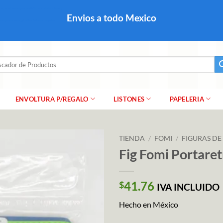
colares, papel para regalo navideño para caballero dama y
Envios a todo Mexico
a regalo escarcha, girnaldas, festones, chaquiras,
ar
ENVOLTURA P/REGALO
LISTONES
PAPELERIA
TIENDA
/
FOMI
/
FIGURAS DE
Fig Fomi Portare
41.76
$
IVA INCLUIDO
Hecho en México