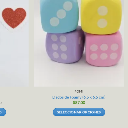
FOMI
Dados de Foamy (6.5 x 6.5 cm)
$
87.00
O
O
SELECCIONAR OPCIONES
Este
producto