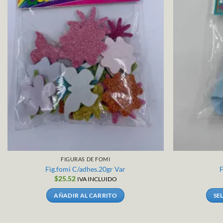
FIGURAS DE FOMI
Fig.fomi C/adhes.20gr Var
F
$
25.52
IVA INCLUIDO
AÑADIR AL CARRITO
SE