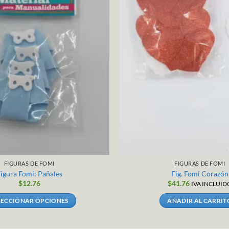
FIGURAS DE FOMI
FIGURAS DE FOMI
igura Fomi: Pañales
Fig. Fomi Corazón
$
12.76
$
41.76
IVA INCLUID
LECCIONAR OPCIONES
AÑADIR AL CARRIT
Este
producto