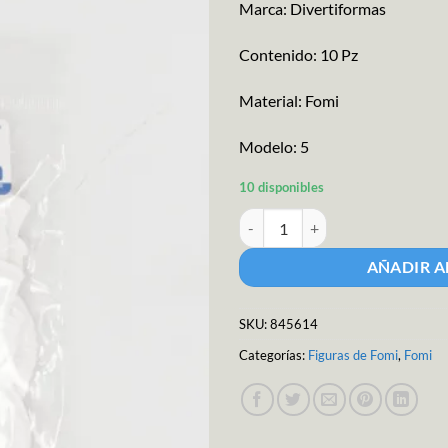
Marca: Divertiformas
Contenido: 10 Pz
Material: Fomi
Modelo: 5
10 disponibles
Fig Fomi M.N.Ch cantidad
AÑADIR A
SKU:
845614
Categorías:
Figuras de Fomi
,
Fomi