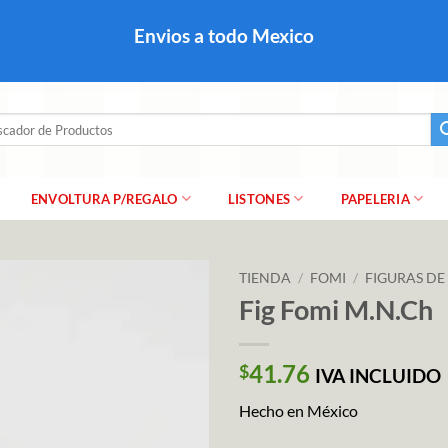
colares, papel para regalo navideño para caballero dama y
Envios a todo Mexico
a regalo escarcha, girnaldas, festones, chaquiras,
ar
ENVOLTURA P/REGALO
LISTONES
PAPELERIA
TIENDA
/
FOMI
/
FIGURAS DE
Fig Fomi M.N.Ch
41.76
$
IVA INCLUIDO
Hecho en México